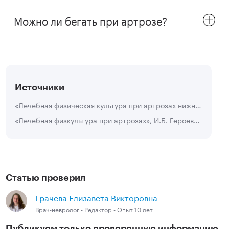
Можно ли бегать при артрозе?
Источники
«Лечебная физическая культура при артрозах нижних конечностей», Маргарита Васильевна Девятова, Нина Степановна Карлова, Денис Игоревич Шадрин, изд. Гиппократ, 2008.
«Лечебная физкультура при артрозах», И.Б. Героева, Лечебная физкультура в системе медицинской реабилитации/Под ред. А.Ф. Каптелина, И.П. Лебедевой. М.: Медицина, 1995.
Статью проверил
Грачева Елизавета Викторовна
Врач-невролог • Редактор • Опыт 10 лет
Публикуем только проверенную информацию