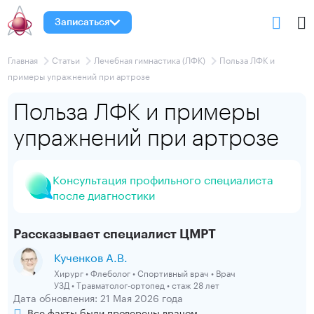
Записаться
Главная
Статьи
Лечебная гимнастика (ЛФК)
Польза ЛФК и
примеры упражнений при артрозе
Польза ЛФК и примеры
упражнений при артрозе
Консультация профильного специалиста
после диагностики
Рассказывает специалист ЦМРТ
Кученков А.В.
Хирург • Флеболог • Спортивный врач • Врач
УЗД • Травматолог-ортопед • стаж 28 лет
Дата обновления: 21 Мая 2026 года
Все факты были проверены врачом.