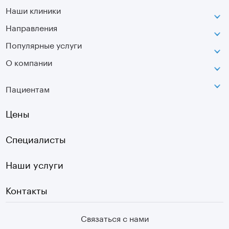
Наши клиники
Направления
ВДНХ
г. Москва, ул. Касаткина, д. 3.
Популярные услуги
Неврология
Сокольники
О компании
МРТ
Ортопедия-травматология
г. Москва, ул. Стромынка, д. 11
Лицензия
SVF
Вертебрология
Пациентам
Инфо
Оптическая топография
Остеопатия
Оплата
Цены
УЗИ
Страховые
Плазмотерапия суставов
Специалисты
Первичный прием
Наши услуги
Контакты
Связаться с нами