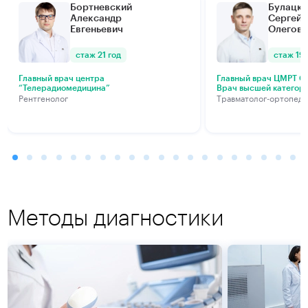
Бортневский
Булацки
Александр
Сергей
Евгеньевич
Олегови
стаж 21 год
стаж 19 
Главный врач центра
Главный врач ЦМРТ Са
“Телерадиомедицина”
Врач высшей категор
Рентгенолог
Травматолог-ортопед
Методы диагностики