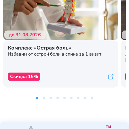
до 31.08.2026
д
Комплекс «Острая боль»
Р
л
Избавим от острой боли в спине за 1 визит
с
К
Скидка 15%