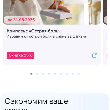
до 31.08.2026
д
Комплекс «Острая боль»
Р
л
Избавим от острой боли в спине за 1 визит
с
К
Скидка 15%
Сэкономим ваше
время