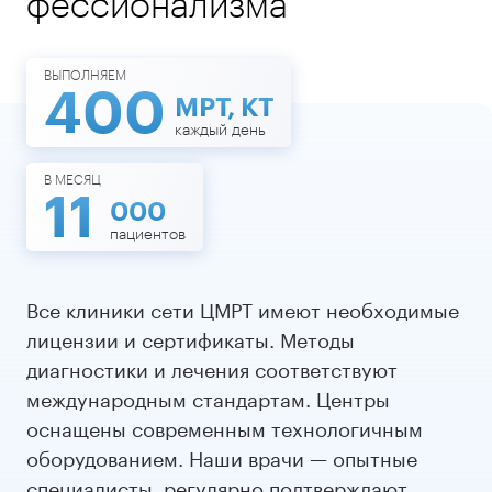
фессионализма
Подробнее
Подробнее
ВЫПОЛНЯЕМ
400
МРТ, КТ
каждый день
В МЕСЯЦ
11
000
пациентов
Все клиники сети ЦМРТ имеют необходимые
лицензии и сертификаты. Методы
диагностики и лечения соответствуют
международным стандартам. Центры
оснащены современным технологичным
оборудованием. Наши врачи — опытные
специалисты, регулярно подтверждают