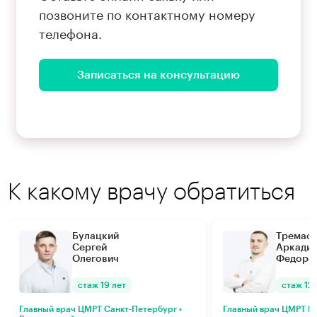
позвоните по контактному номеру
телефона.
Записаться на консультацию
К какому врачу обратиться
Булацкий
Тремас
Сергей
Аркади
Олегович
Федоро
стаж 19 лет
стаж 12 
Главный врач ЦМРТ Санкт-Петербург •
Главный врач ЦМРТ М