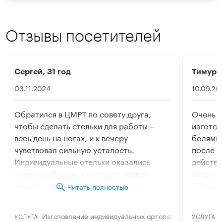
Отзывы посетителей
Сергей, 31 год
Тимур, 
03.11.2024
10.09.20
Обратился в ЦМРТ по совету друга,
Очень д
чтобы сделать стельки для работы –
изготов
весь день на ногах, и к вечеру
болями 
чувствовал сильную усталость.
после д
Индивидуальные стельки оказались
действи
очень удобными, уже после первой
нагрузк
недели заметил, что стал меньше
Специа
Читать полностью
уставать. Профессионалы своего дела,
тщател
теперь всем рекомендую эту клинику!
материа
Изготовление индивидуальных ортопедических стел
УСЛУГА
УСЛУГА
всем, у