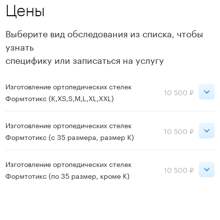
Цены
Выберите вид обследования из списка, чтобы
узнать
специфику или записаться на услугу
Изготовление ортопедических стелек
10 500 ₽
Формтотикс (K,XS,S,M,L,XL,XXL)
Сокольники
10 500 ₽
Изготовление ортопедических стелек
10 500 ₽
Формтотикс (с 35 размера, размер К)
ВДНХ
10 500 ₽
Сокольники
10 500 ₽
Изготовление ортопедических стелек
10 500 ₽
Записаться
Формтотикс (по 35 размер, кроме К)
ВДНХ
10 500 ₽
Сокольники
10 500 ₽
Записаться