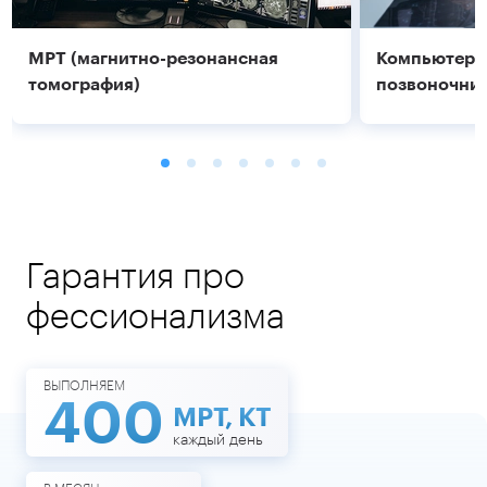
МРТ (магнитно-резонансная
Компьютерн
томография)
позвоночник
Гарантия про
фессионализма
Подробнее
Подробнее
ВЫПОЛНЯЕМ
400
МРТ, КТ
каждый день