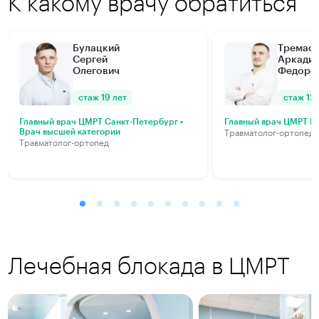
К какому врачу обратиться
Булацкий
Тремас
Сергей
Аркади
Олегович
Федоро
стаж 19 лет
стаж 12 
Главный врач ЦМРТ Санкт-Петербург •
Главный врач ЦМРТ М
Травматолог-ортопед
Врач высшей категории
Травматолог-ортопед
Лечебная блокада в ЦМРТ