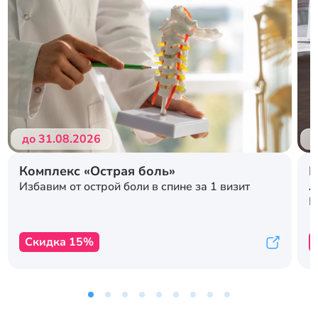
Подробнее
Подробнее
до 31.08.2026
д
Комплекс «Острая боль»
Р
л
Избавим от острой боли в спине за 1 визит
с
К
Скидка 15%