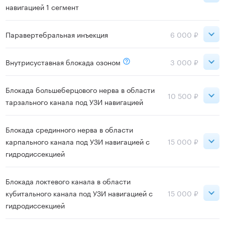
навигацией 1 сегмент
Записаться
ВДНХ
20 000 ₽
Паравертебральная инъекция
6 000 ₽
Сокольники
6 000 ₽
Внутрисуставная блокада озоном
3 000 ₽
Записаться
ВДНХ
6 000 ₽
Сокольники
3 000 ₽
Блокада большеберцового нерва в области
10 500 ₽
тарзального канала под УЗИ навигацией
ВДНХ
3 000 ₽
Записаться
ВДНХ
10 500 ₽
Блокада срединного нерва в области
Записаться
карпального канала под УЗИ навигацией с
15 000 ₽
гидродиссекцией
Записаться
ВДНХ
15 000 ₽
Блокада локтевого канала в области
кубитального канала под УЗИ навигацией с
15 000 ₽
гидродиссекцией
Записаться