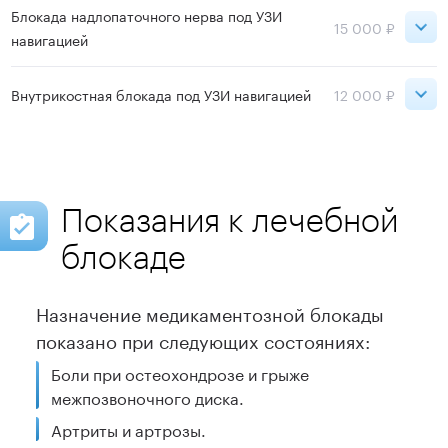
ВДНХ
15 000 ₽
Блокада надлопаточного нерва под УЗИ
15 000 ₽
навигацией
Записаться
ВДНХ
15 000 ₽
Внутрикостная блокада под УЗИ навигацией
12 000 ₽
ВДНХ
12 000 ₽
Записаться
Записаться
Показания к лечебной
блокаде
Назначение медикаментозной блокады
показано при следующих состояниях:
Боли при остеохондрозе и грыже
межпозвоночного диска.
Артриты и артрозы.