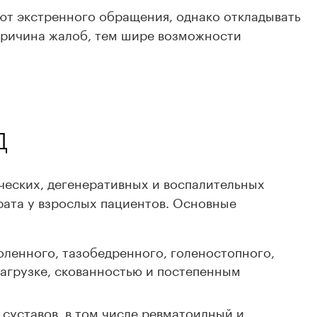
ют экстренного обращения, однако откладывать
 причина жалоб, тем шире возможности
д
ческих, дегенеративных и воспалительных
рата у взрослых пациентов. Основные
оленного, тазобедренного, голеностопного,
агрузке, скованностью и постепенным
суставов, в том числе ревматоидный и