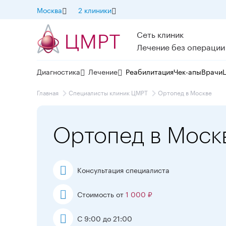
Москва
2 клиники
Сеть клиник
Лечение без операции
Диагностика
Лечение
Реабилитация
Чек-апы
Врачи
Главная
Специалисты клиник ЦМРТ
Ортопед в Москве
Ортопед в Моск
Консультация специалиста
Стоимость от
1 000 ₽
С 9:00 до 21:00