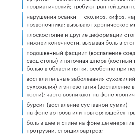
псориатический; требуют ранней диагн
нарушения осанки — сколиоз, кифоз, н
позвоночника; вызывают хроническое м
плоскостопие и другие деформации сто
нижней конечности, вызывая боль в стоп
подошвенный фасциит (воспаление сое
свод стопы) и пяточная шпора (костный 
болью в области пятки, особенно при пе
воспалительные заболевания сухожилий
сухожилия) и энтезопатия (воспаление в
кости); часто возникают на фоне хронич
бурсит (воспаление суставной сумки) — 
на фоне артроза или повторяющейся тр
боль в шее и спине на фоне дегенерати
протрузии, спондилоартроз;