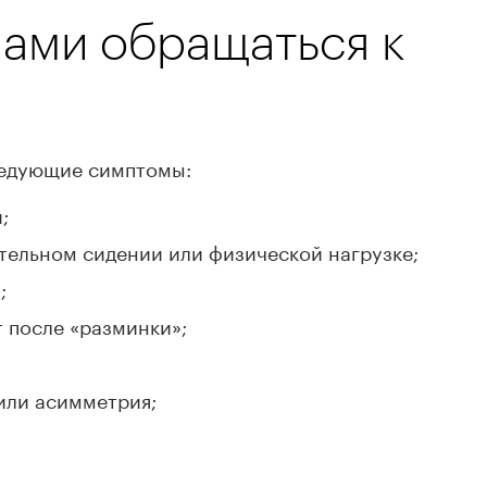
ами обращаться к
1 000 ₽
ледующие симптомы:
;
ительном сидении или физической нагрузке;
;
т после «разминки»;
или асимметрия;