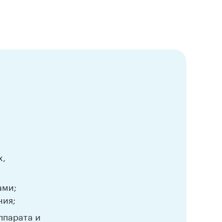
х,
ами;
ния;
ппарата и