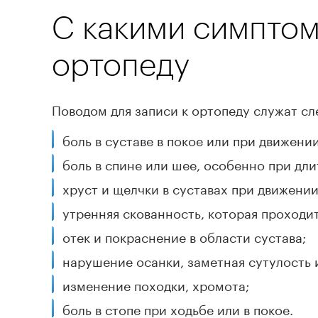
С какими симптом
ВДНХ
Записаться
на услугу
ортопеду
Записаться
на услугу
Поводом для записи к ортопеду служат с
боль в суставе в покое или при движении
боль в спине или шее, особенно при дл
хруст и щелчки в суставах при движении
утренняя скованность, которая проходи
отек и покраснение в области сустава;
нарушение осанки, заметная сутулость 
изменение походки, хромота;
боль в стопе при ходьбе или в покое.