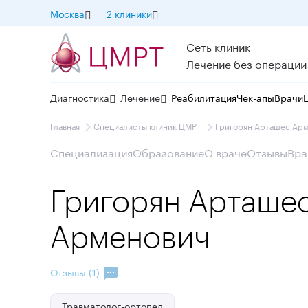
Москва
2 клиники
Сеть клиник
Лечение без операции
Диагностика
Лечение
Реабилитация
Чек-апы
Врачи
Главная
Специалисты клиник ЦМРТ
Григорян Арташес Ар
Специализация
Образование
О враче
Отзывы
Вра
Григорян Арташе
Арменович
Отзывы (1)
Травматолог-ортопед