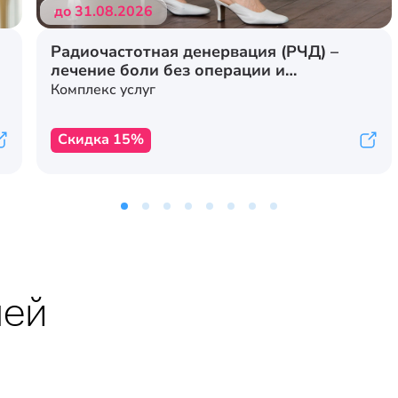
до 31.08.2026
Радиочастотная денервация (РЧД) –
лечение боли без операции и
стационара
Комплекс услуг
Скидка 15%
лей