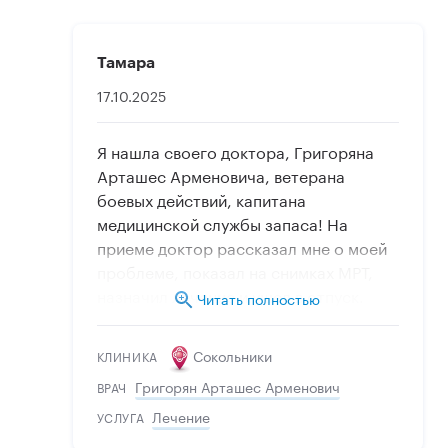
Тамара
17.10.2025
Я нашла своего доктора, Григоряна
Арташес Арменовича, ветерана
боевых действий, капитана
медицинской службы запаса! На
приеме доктор рассказал мне о моей
проблеме, показал на снимках МРТ,
назначил лечение и ушел в отпуск.
Читать полностью
Доктор такой доброжелательный,
располагающий к себе. что я не стала
Сокольники
КЛИНИКА
переходить к другому, а выполняла
Григорян Арташес Арменович
ВРАЧ
"домашнее задание" -рекомендации
Арташес Арменовича. Все лечение
Лечение
УСЛУГА
проходит под контролем УЗИ. Мы все