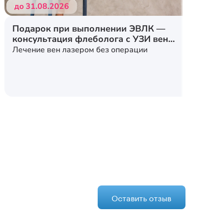
до 31.08.2026
Подарок при выполнении ЭВЛК —
консультация флеболога с УЗИ вен
нижних конечностей
Лечение вен лазером без операции
Оставить отзыв