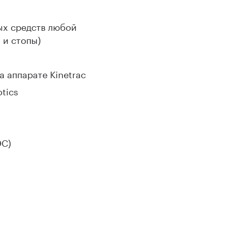
ых средств любой
 и стопы)
 аппарате Kinetrac
tics
ЭС)