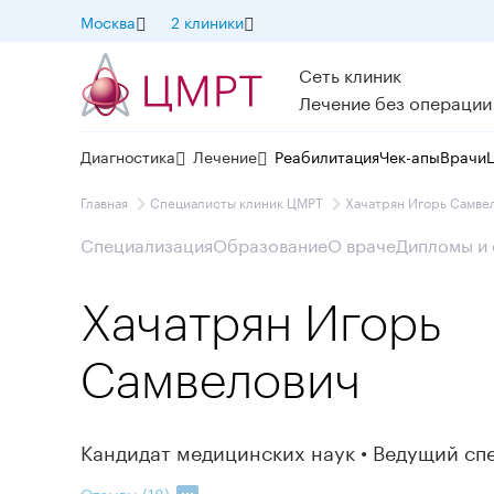
Москва
2 клиники
Сеть клиник
Лечение без операции
Диагностика
Лечение
Реабилитация
Чек-апы
Врачи
Главная
Специалисты клиник ЦМРТ
Хачатрян Игорь Самве
Специализация
Образование
О враче
Дипломы и
Хачатрян Игорь
Самвелович
Кандидат медицинских наук • Ведущий сп
Отзывы (18)