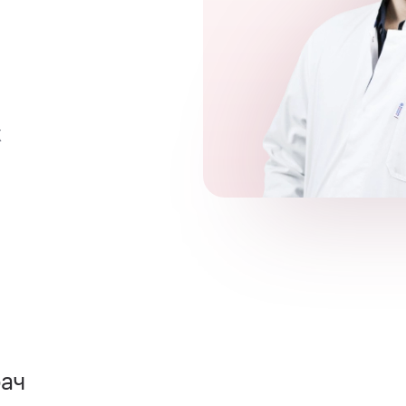
Х
рач