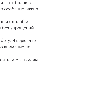
и — от болей в
то особенно важно
ваших жалоб и
и без упрощений.
боту. Я верю, что
яю внимание не
одите, и мы найдём