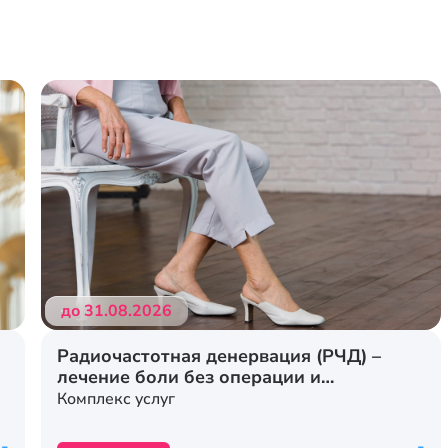
до 31.08.2026
Радиочастотная денервация (РЧД) –
лечение боли без операции и
стационара
Комплекс услуг