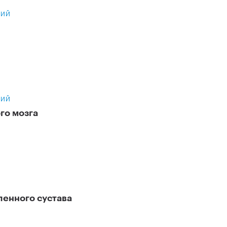
НИЙ
и
НИЙ
го мозга
ленного сустава