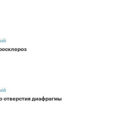
НИЙ
росклероз
НИЙ
о отверстия диафрагмы