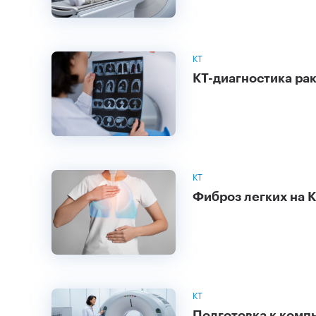
КТ
КТ-диагностика рак
КТ
Фиброз легких на 
КТ
Подготовка к комп