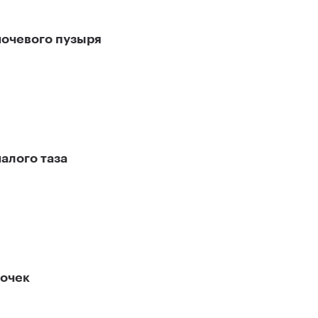
мочевого пузыря
алого таза
почек