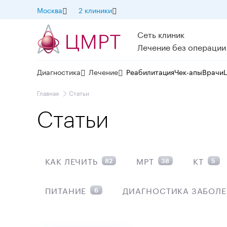
Москва
2 клиники
Сеть клиник
Лечение без операции
Диагностика
Лечение
Реабилитация
Чек-апы
Врачи
Главная
Статьи
Статьи
КАК ЛЕЧИТЬ
МРТ
КТ
82
38
5
ПИТАНИЕ
ДИАГНОСТИКА ЗАБОЛ
6