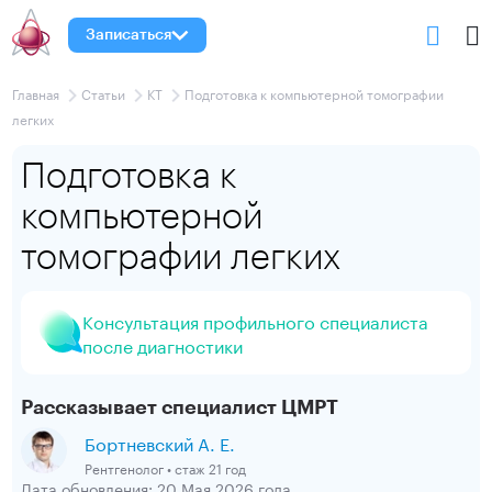
Записаться
Главная
Статьи
КТ
Подготовка к компьютерной томографии
легких
Подготовка к
компьютерной
томографии легких
Консультация профильного специалиста
после диагностики
Рассказывает специалист ЦМРТ
Бортневский А. Е.
Рентгенолог • стаж 21 год
Дата обновления: 20 Мая 2026 года