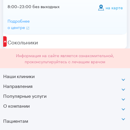
8:00–23:00 без выходных
на карте
Подробнее
о центре
Сокольники
Информация на сайте является ознакомительной,
проконсультируйтесь с лечащим врачом
Наши клиники
Направления
ВДНХ
г. Москва, ул. Касаткина, д. 3.
Популярные услуги
Неврология
Сокольники
О компании
МРТ
Ортопедия-травматология
г. Москва, ул. Стромынка, д. 11
Лицензия
SVF
Вертебрология
Пациентам
Инфо
Оптическая топография
Остеопатия