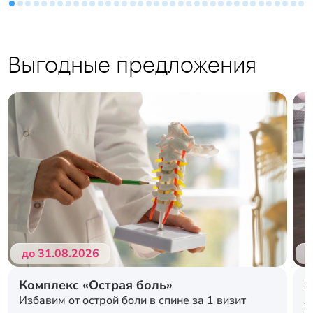
Выгодные предложения
Подробнее
Подробнее
до 31.08.2026
д
Комплекс «Острая боль»
Р
л
Избавим от острой боли в спине за 1 визит