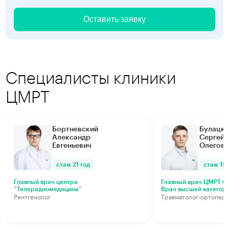
Оставить заявку
Специалисты клиники
ЦМРТ
Бортневский
Булацки
Александр
Сергей
Евгеньевич
Олегови
стаж 21 год
стаж 19 
Главный врач центра
Главный врач ЦМРТ Са
“Телерадиомедицина”
Врач высшей категор
Рентгенолог
Травматолог-ортопед