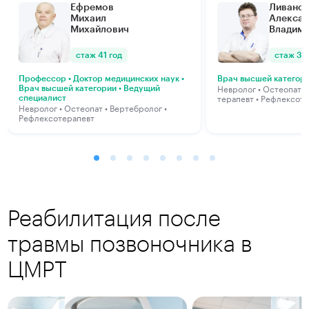
Ефремов
Ливано
Михаил
Алекса
Михайлович
Владим
стаж 41 год
стаж 32
Профессор • Доктор медицинских наук •
Врач высшей категор
Невролог • Остеопат •
Врач высшей категории • Ведущий
терапевт • Рефлексот
специалист
Невролог • Остеопат • Вертебролог •
Рефлексотерапевт
Реабилитация после
травмы позвоночника в
ЦМРТ