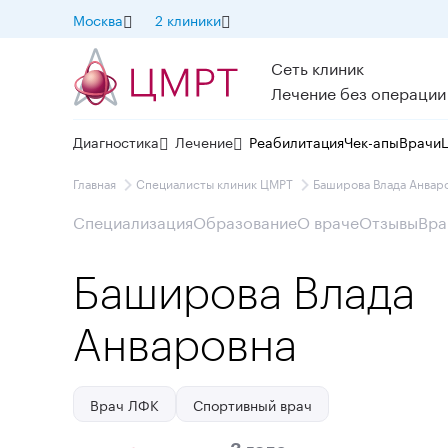
Москва
2 клиники
Сеть клиник
Лечение без операции
Диагностика
Лечение
Реабилитация
Чек-апы
Врачи
Главная
Специалисты клиник ЦМРТ
Баширова Влада Анвар
Специализация
Образование
О враче
Отзывы
Вра
Баширова Влада
Анваровна
Врач ЛФК
Спортивный врач