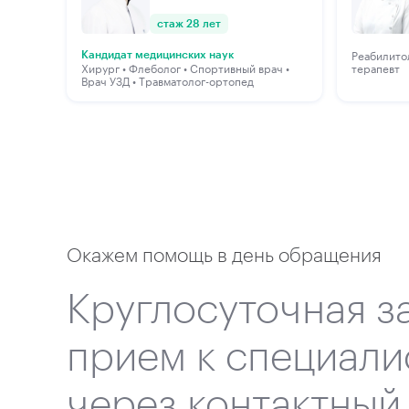
стаж 28 лет
Реабилитол
Кандидат медицинских наук
Хирург • Флеболог • Спортивный врач •
терапевт
Врач УЗД • Травматолог-ортопед
Окажем помощь в день обращения
Круглосуточная з
прием к специали
через контактный