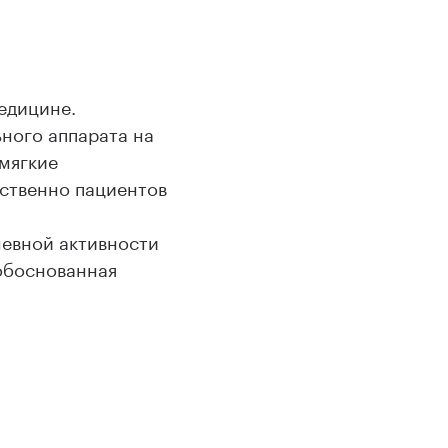
едицине.
ного аппарата на
мягкие
ственно пациентов
невной активности
 обоснованная