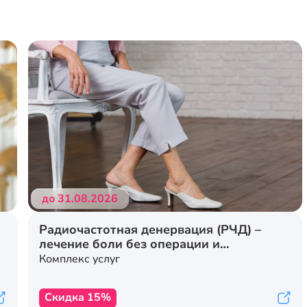
до 31.08.2026
Радиочастотная денервация (РЧД) –
лечение боли без операции и
стационара
Комплекс услуг
Скидка 15%