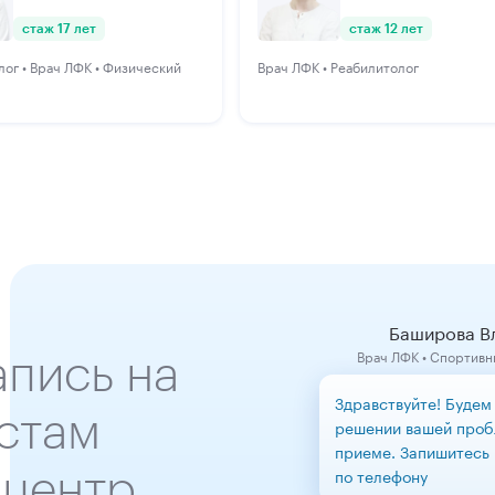
стаж 17 лет
стаж 12 лет
ог • Врач ЛФК • Физический
Врач ЛФК • Реабилитолог
Баширова В
апись на
Врач ЛФК • Спортивны
Здравствуйте! Будем
стам
решении вашей проб
приеме. Запишитесь 
 центр
по телефону