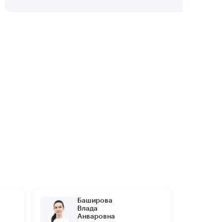
Баширова
Влада
Анваровна