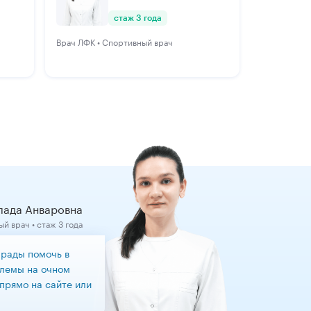
стаж 3 года
Врач ЛФК • Спортивный врач
лада Анваровна
й врач • стаж 3 года
 рады помочь в
лемы на очном
прямо на сайте или