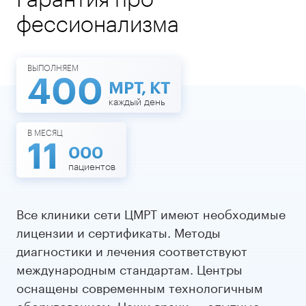
фессионализма
Подробнее
Подробнее
ВЫПОЛНЯЕМ
400
МРТ, КТ
каждый день
В МЕСЯЦ
11
000
пациентов
Все клиники сети ЦМРТ имеют необходимые
лицензии и сертификаты. Методы
диагностики и лечения соответствуют
международным стандартам. Центры
оснащены современным технологичным
оборудованием. Наши врачи — опытные