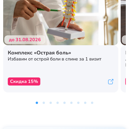
до 31.08.2026
д
Комплекс «Острая боль»
Р
л
Избавим от острой боли в спине за 1 визит
с
К
Скидка 15%