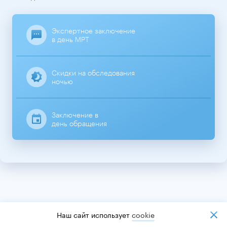
Экспертное заключение
в день МРТ
Скидки на обследования
ночью
Заключение в
день обращения
Наш сайт использует
cookiе