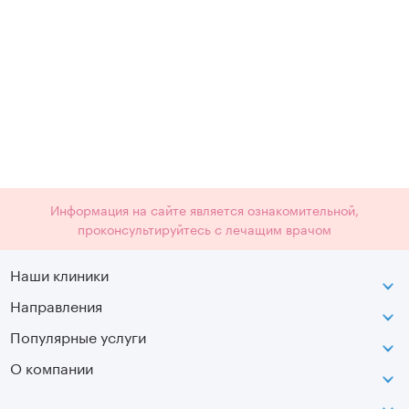
Информация на сайте является ознакомительной,
проконсультируйтесь с лечащим врачом
Наши клиники
Направления
ВДНХ
г. Москва, ул. Касаткина, д. 3.
Популярные услуги
Неврология
Сокольники
О компании
МРТ
Ортопедия-травматология
г. Москва, ул. Стромынка, д. 11
Лицензия
SVF
Вертебрология