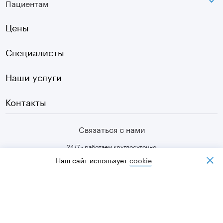
Пациентам
Инфо
Оптическая топография
Остеопатия
Оплата
Цены
УЗИ
Страховые
Плазмотерапия суставов
Специалисты
Первичный прием
Наши услуги
Контакты
Связаться с нами
24/7 - работаем круглосуточно
Наш сайт использует
cookiе
Заказать обратный звонок