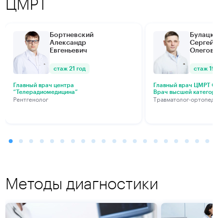
ЦМРТ
Бортневский
Булацки
Александр
Сергей
Евгеньевич
Олегови
стаж 21 год
стаж 19 
Главный врач центра
Главный врач ЦМРТ Са
“Телерадиомедицина”
Врач высшей категор
Рентгенолог
Травматолог-ортопед
Методы диагностики