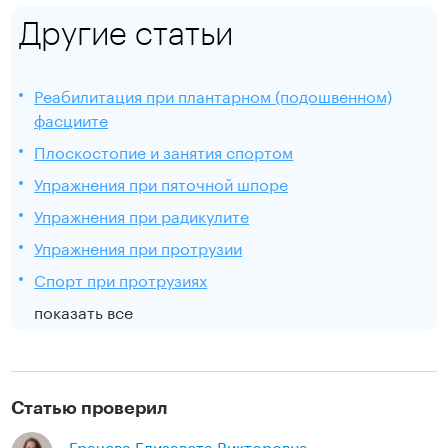
Другие статьи
Реабилитация при плантарном (подошвенном)
фасциите
Плоскостопие и занятия спортом
Упражнения при пяточной шпоре
Упражнения при радикулите
Упражнения при протрузии
Спорт при протрузиях
показать все
Статью проверил
Грачева Елизавета Викторовна