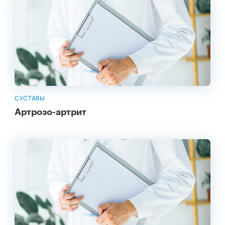
СУСТАВЫ
Артрозо-артрит