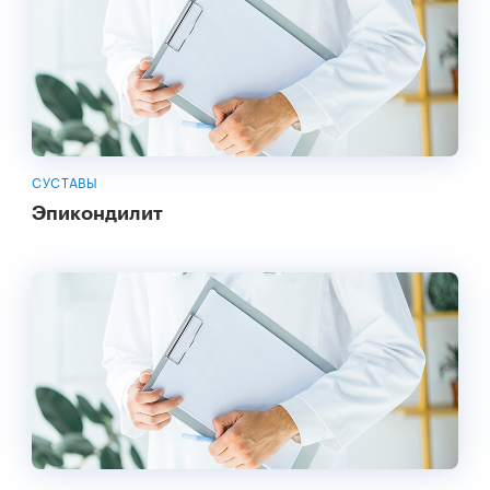
СУСТАВЫ
Эпикондилит