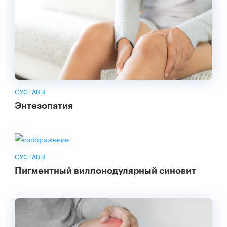
СУСТАВЫ
Энтезопатия
СУСТАВЫ
Пигментный виллонодулярный синовит