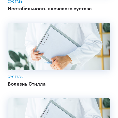
СУСТАВЫ
Нестабильность плечевого сустава
СУСТАВЫ
Болезнь Стилла