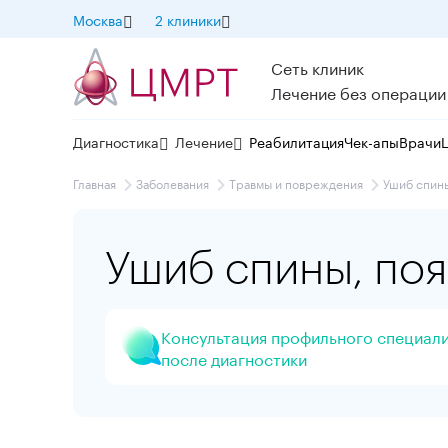
Москва
2 клиники
Сеть клиник
Лечение без операции
Диагностика
Лечение
Реабилитация
Чек-апы
Врачи
Главная
Заболевания
Травмы и повреждения
Ушиб спин
Ушиб спины, по
Консультация профильного специал
после диагностики