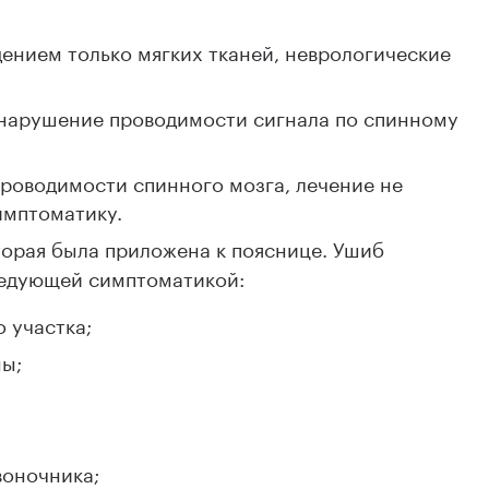
дением только мягких тканей, неврологические
 нарушение проводимости сигнала по спинному
проводимости спинного мозга, лечение не
имптоматику.
торая была приложена к пояснице. Ушиб
ледующей симптоматикой:
 участка;
ы;
воночника;