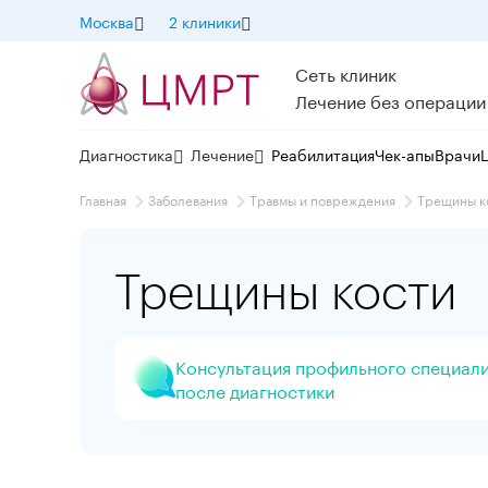
Москва
2 клиники
Сеть клиник
Лечение без операции
Диагностика
Лечение
Реабилитация
Чек-апы
Врачи
Главная
Заболевания
Травмы и повреждения
Трещины к
Трещины кости
Консультация профильного специал
после диагностики