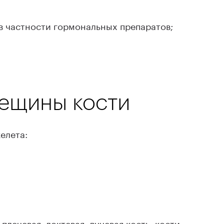
в частности гормональных препаратов;
рещины кости
елета:
плечевая, локтевая, лучевая кость, кости