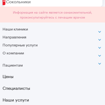
Сокольники
Информация на сайте является ознакомительной,
проконсультируйтесь с лечащим врачом
Наши клиники
Направления
ВДНХ
г. Москва, ул. Касаткина, д. 3.
Популярные услуги
Неврология
Сокольники
О компании
МРТ
Ортопедия-травматология
г. Москва, ул. Стромынка, д. 11
Лицензия
SVF
Вертебрология
Пациентам
Инфо
Оптическая топография
Остеопатия
Оплата
Цены
УЗИ
Страховые
Плазмотерапия суставов
Специалисты
Первичный прием
Наши услуги