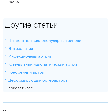
плечо.
Другие статьи
Пигментный виллонодулярный синовит
Энтезопатия
Инфекционный артрит
Ювенильный идиопатический артрит
Гонорейный артрит
Деформирующий остеоартроз
показать все