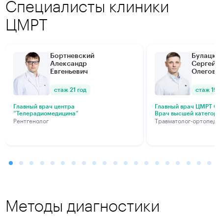
Специалисты клиники
ЦМРТ
Бортневский
Булацки
Александр
Сергей
Евгеньевич
Олегови
стаж 21 год
стаж 19 
Главный врач центра
Главный врач ЦМРТ Са
“Телерадиомедицина”
Врач высшей категор
Рентгенолог
Травматолог-ортопед
Методы диагностики