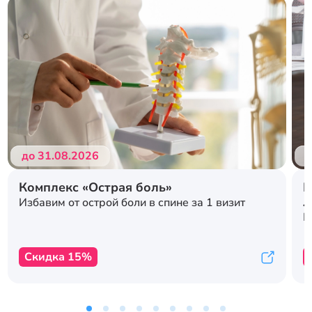
Подробнее
Подробнее
до 31.08.2026
д
Комплекс «Острая боль»
Р
л
Избавим от острой боли в спине за 1 визит
с
К
Скидка 15%