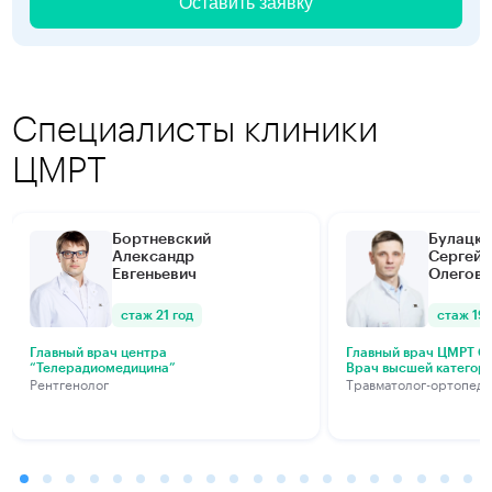
Оставить заявку
Специалисты клиники
ЦМРТ
Бортневский
Булацки
Александр
Сергей
Евгеньевич
Олегови
стаж 21 год
стаж 19 
Главный врач центра
Главный врач ЦМРТ Са
“Телерадиомедицина”
Врач высшей категор
Рентгенолог
Травматолог-ортопед