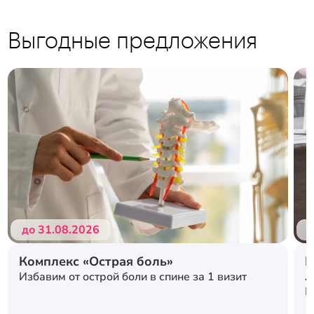
Выгодные предложения
Подробнее
Подробнее
до 31.08.2026
д
Комплекс «Острая боль»
Р
л
Избавим от острой боли в спине за 1 визит
с
К