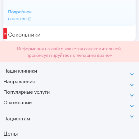
Подробнее
о центре
Сокольники
Информация на сайте является ознакомительной,
проконсультируйтесь с лечащим врачом
Наши клиники
Направления
ВДНХ
г. Москва, ул. Касаткина, д. 3.
Популярные услуги
Неврология
Сокольники
О компании
МРТ
Ортопедия-травматология
г. Москва, ул. Стромынка, д. 11
Лицензия
SVF
Вертебрология
Пациентам
Инфо
Оптическая топография
Остеопатия
Оплата
Цены
УЗИ