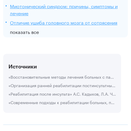
Миотонический синдром: причины, симптомы и
лечение
Отличие ушиба головного мозга от сотрясения
показать все
Источники
«Восстановительные методы лечения больных с параличами гортани» А.С. Байжуманова, 2015.
«Организация ранней реабилитации постинсультных больных с двигательным дефицитом» Ф.А. Хабиров, Э.Ф. Рахматуллина, Т.И. Хайбуллин, О.С. Кочергина, Г.И. Ахметова, О.В. Григорьева, А.Р. Вахитова, А.К. Кленков, М.Ф. Ибрагимов, 2011.
«Реабилитация после инсульта» А.С. Кадыков, Л.А. Черникова, Н.В. Шахпаронова, 2004.
«Современные подходы к реабилитации больных, перенесших инсульт» Е.В. Гранатов, Ф.А. Хабиров, Т.И. Хайбуллин, М.Ф. Ибрагимов, 2012.