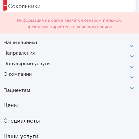
Сокольники
Информация на сайте является ознакомительной,
проконсультируйтесь с лечащим врачом
Наши клиники
Направления
ВДНХ
г. Москва, ул. Касаткина, д. 3.
Популярные услуги
Неврология
Сокольники
О компании
МРТ
Ортопедия-травматология
г. Москва, ул. Стромынка, д. 11
Лицензия
SVF
Вертебрология
Пациентам
Инфо
Оптическая топография
Остеопатия
Оплата
Цены
УЗИ
Страховые
Плазмотерапия суставов
Специалисты
Первичный прием
Наши услуги