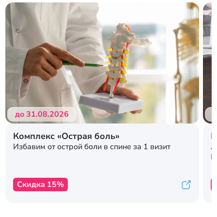
Подробнее
Подробнее
до 31.08.2026
д
Комплекс «Острая боль»
Р
л
Избавим от острой боли в спине за 1 визит
с
К
Скидка 15%