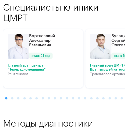
Специалисты клиники
ЦМРТ
Бортневский
Булацки
Александр
Сергей
Евгеньевич
Олегови
стаж 21 год
стаж 19 
Главный врач центра
Главный врач ЦМРТ Са
“Телерадиомедицина”
Врач высшей категор
Рентгенолог
Травматолог-ортопед
Методы диагностики