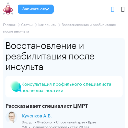
Записаться
Главная
Статьи
Как лечить
Восстановление и реабилитация
после инсульта
Восстановление и
реабилитация после
инсульта
Консультация профильного специалиста
после диагностики
Рассказывает специалист ЦМРТ
Кученков А.В.
Хирург • Флеболог • Спортивный врач • Врач
УЗД • Травматолог-ортопед • стаж 28 лет