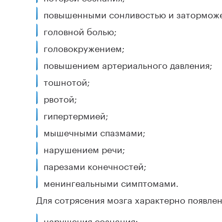
повышенными сонливостью и затормож
головной болью;
головокружением;
повышением артериального давления;
тошнотой;
рвотой;
гипертермией;
мышечными спазмами;
нарушением речи;
парезами конечностей;
менингеальными симптомами.
Для сотрясения мозга характерно появлен
нарушения сознания;