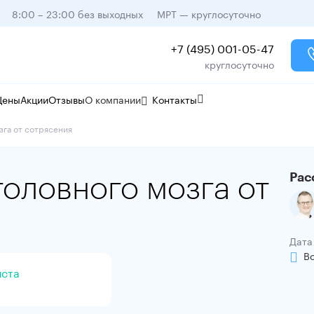
8:00 – 23:00 без выходных
МРТ — круглосуточно
+7 (495) 001-05-47
круглосуточно
Цены
Акции
Отзывы
О компании
Контакты
зга от сотрясения
оловного мозга от
Рас
Дата
В
иста