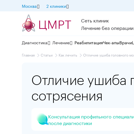
Москва
2 клиники
Сеть клиник
Лечение без операции
Диагностика
Лечение
Реабилитация
Чек-апы
Врачи
Главная
Статьи
Как лечить
Отличие ушиба головного мо
Отличие ушиба г
сотрясения
Консультация профильного специал
после диагностики