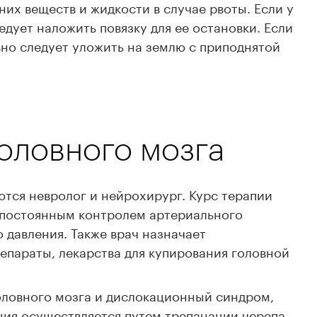
их веществ и жидкости в случае рвоты. Если у
ледует наложить повязку для ее остановки. Если
вно следует уложить на землю с приподнятой
головного мозга
тся невролог и нейрохирург. Курс терапии
 постоянным контролем артериального
 давления. Также врач назначает
параты, лекарства для купирования головной
оловного мозга и дислокационный синдром,
ция осуществляется путем трепанации черепа.