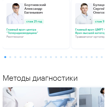
Бортневский
Булацки
Александр
Сергей
Евгеньевич
Олегови
стаж 21 год
стаж 19 
Главный врач центра
Главный врач ЦМРТ Са
“Телерадиомедицина”
Врач высшей категор
Рентгенолог
Травматолог-ортопед
Методы диагностики