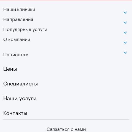
Наши клиники
Направления
ВДНХ
г. Москва, ул. Касаткина, д. 3.
Популярные услуги
Неврология
Сокольники
О компании
МРТ
Ортопедия-травматология
г. Москва, ул. Стромынка, д. 11
Лицензия
SVF
Вертебрология
Пациентам
Инфо
Оптическая топография
Остеопатия
Оплата
Цены
УЗИ
Страховые
Плазмотерапия суставов
Специалисты
Первичный прием
Наши услуги
Контакты
Связаться с нами