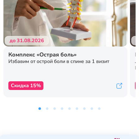
Подробнее
Подробнее
до 31.08.2026
д
Комплекс «Острая боль»
Р
л
Избавим от острой боли в спине за 1 визит
с
К
Скидка 15%