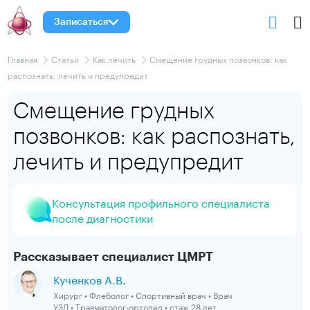
Записаться
Главная
Статьи
Как лечить
Смещение грудных позвонков: как
распознать, лечить и предупредит
Смещение грудных
позвонков: как распознать,
лечить и предупредит
Консультация профильного специалиста
после диагностики
Рассказывает специалист ЦМРТ
Кученков А.В.
Хирург • Флеболог • Спортивный врач • Врач
УЗД • Травматолог-ортопед • стаж 28 лет