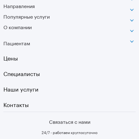
Направления
ВДНХ
г. Москва, ул. Касаткина, д. 3.
Популярные услуги
Неврология
Сокольники
О компании
МРТ
Ортопедия-травматология
г. Москва, ул. Стромынка, д. 11
Лицензия
SVF
Вертебрология
Пациентам
Инфо
Оптическая топография
Остеопатия
Оплата
Цены
УЗИ
Страховые
Плазмотерапия суставов
Специалисты
Первичный прием
Наши услуги
Контакты
Связаться с нами
24/7 - работаем круглосуточно