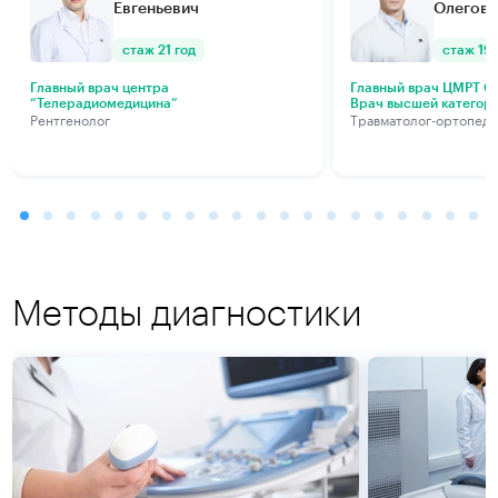
Евгеньевич
Олегови
стаж 21 год
стаж 19 
Главный врач центра
Главный врач ЦМРТ Са
“Телерадиомедицина”
Врач высшей категор
Рентгенолог
Травматолог-ортопед
Методы диагностики