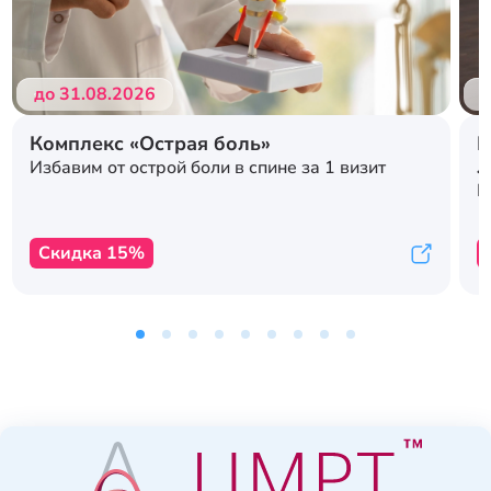
до 31.08.2026
д
Комплекс «Острая боль»
Р
л
Избавим от острой боли в спине за 1 визит
с
К
Скидка 15%