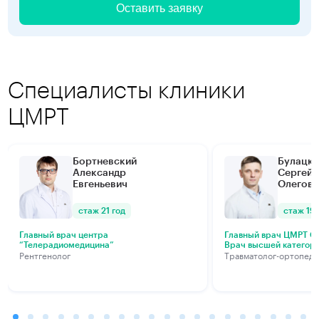
Оставить заявку
Специалисты клиники
ЦМРТ
Бортневский
Булацки
Александр
Сергей
Евгеньевич
Олегови
стаж 21 год
стаж 19 
Главный врач центра
Главный врач ЦМРТ Са
“Телерадиомедицина”
Врач высшей категор
Рентгенолог
Травматолог-ортопед