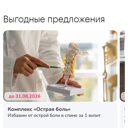
Выгодные предложения
Подробнее
Подробнее
до 31.08.2026
д
Комплекс «Острая боль»
Р
л
Избавим от острой боли в спине за 1 визит
с
К