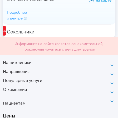
Подробнее
о центре
Сокольники
Информация на сайте является ознакомительной,
проконсультируйтесь с лечащим врачом
Наши клиники
Направления
ВДНХ
г. Москва, ул. Касаткина, д. 3.
Популярные услуги
Неврология
Сокольники
О компании
МРТ
Ортопедия-травматология
г. Москва, ул. Стромынка, д. 11
Лицензия
SVF
Вертебрология
Пациентам
Инфо
Оптическая топография
Остеопатия
Оплата
Цены
УЗИ