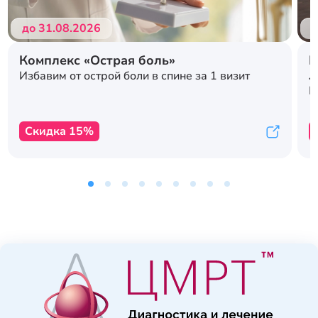
до 31.08.2026
д
Комплекс «Острая боль»
Р
л
Избавим от острой боли в спине за 1 визит
с
К
Скидка 15%