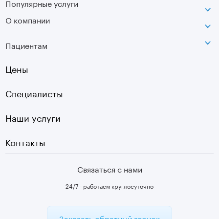
Популярные услуги
Неврология
Сокольники
О компании
МРТ
Ортопедия-травматология
г. Москва, ул. Стромынка, д. 11
Лицензия
SVF
Вертебрология
Пациентам
Инфо
Оптическая топография
Остеопатия
Оплата
Цены
УЗИ
Страховые
Плазмотерапия суставов
Специалисты
Первичный прием
Наши услуги
Контакты
Связаться с нами
24/7 - работаем круглосуточно
Заказать обратный звонок