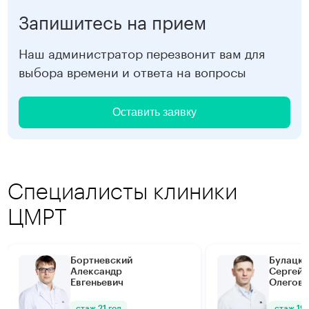
Запишитесь на прием
Наш администратор перезвонит вам для
выбора времени и ответа на вопросы
Оставить заявку
Специалисты клиники
ЦМРТ
Бортневский
Булацки
Александр
Сергей
Евгеньевич
Олегови
стаж 21 год
стаж 19 