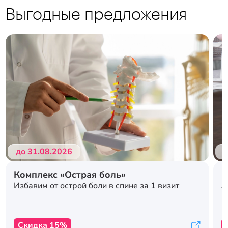
Выгодные предложения
Подробнее
Подробнее
до 31.08.2026
д
Комплекс «Острая боль»
Р
л
Избавим от острой боли в спине за 1 визит
с
К
Скидка 15%