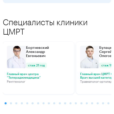
Специалисты клиники
ЦМРТ
Бортневский
Булацки
Александр
Сергей
Евгеньевич
Олегови
стаж 21 год
стаж 19 
Главный врач центра
Главный врач ЦМРТ Са
“Телерадиомедицина”
Врач высшей категор
Рентгенолог
Травматолог-ортопед