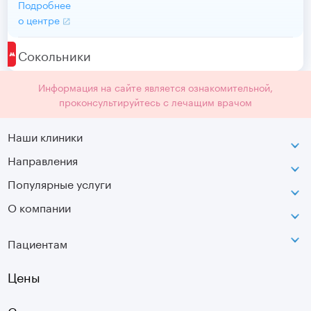
Подробнее
о центре
Сокольники
Информация на сайте является ознакомительной,
проконсультируйтесь с лечащим врачом
Наши клиники
Направления
ВДНХ
г. Москва, ул. Касаткина, д. 3.
Популярные услуги
Неврология
Сокольники
О компании
МРТ
Ортопедия-травматология
г. Москва, ул. Стромынка, д. 11
Лицензия
SVF
Вертебрология
Пациентам
Инфо
Оптическая топография
Остеопатия
Оплата
Цены
УЗИ
Страховые
Плазмотерапия суставов
Специалисты