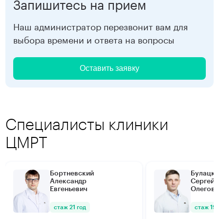
Запишитесь на прием
Наш администратор перезвонит вам для
выбора времени и ответа на вопросы
Оставить заявку
Специалисты клиники
ЦМРТ
Бортневский
Булацки
Александр
Сергей
Евгеньевич
Олегови
стаж 21 год
стаж 19 