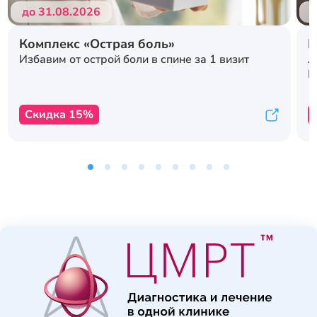
до 31.08.2026
д
Комплекс «Острая боль»
Р
л
Избавим от острой боли в спине за 1 визит
с
К
Скидка 15%