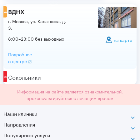
ВДНХ
г. Москва, ул. Касаткина, д.
3.
8:00–23:00 без выходных
на карте
Подробнее
о центре
Сокольники
Информация на сайте является ознакомительной,
проконсультируйтесь с лечащим врачом
Наши клиники
Направления
ВДНХ
г. Москва, ул. Касаткина, д. 3.
Популярные услуги
Неврология