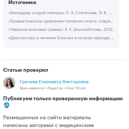
Источники
«Фельдшер скорой помощи» Л. А. Степанова, Э. В. Смолева, К. К. Шелехов, 2003.
«Травматическое сдавление головного мозга: современные аспекты проблемы, тактика лечения» А. П. Фраерман, 2011.
«Черепно-мозговая травма» З. У. Доспанбетова, 2012.
«Диагностика и лечение больных в остром периоде тяжелой черепно-мозговой травмы» А. Ы. Муратов, К. Б. Ырысов, К. А. Азимбаев, 2014.
Статью проверил
Грачева Елизавета Викторовна
Врач-невролог • Редактор • Опыт 10 лет
Публикуем только проверенную информацию
Размещенные на сайте материалы
написаны авторами с медицинским