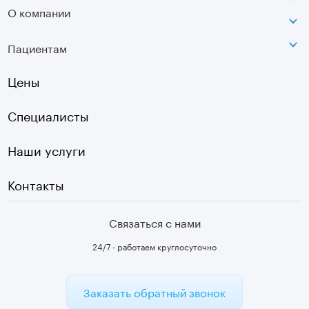
Сокольники
О компании
МРТ
Ортопедия-травматология
г. Москва, ул. Стромынка, д. 11
Лицензия
SVF
Вертебрология
Пациентам
Инфо
Оптическая топография
Остеопатия
Оплата
Цены
УЗИ
Страховые
Плазмотерапия суставов
Специалисты
Первичный прием
Наши услуги
Контакты
Связаться с нами
24/7 - работаем круглосуточно
Заказать обратный звонок