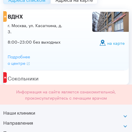
ВДНХ
г. Москва, ул. Касаткина, д.
3.
8:00–23:00 без выходных
на карте
Подробнее
о центре
Сокольники
Информация на сайте является ознакомительной,
проконсультируйтесь с лечащим врачом
Наши клиники
Направления
ВДНХ
г. Москва, ул. Касаткина, д. 3.
Неврология