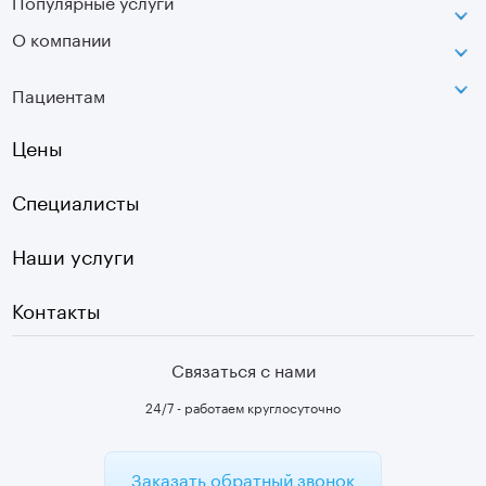
Популярные услуги
Сокольники
О компании
МРТ
Ортопедия-травматология
г. Москва, ул. Стромынка, д. 11
Лицензия
SVF
Вертебрология
Пациентам
Инфо
Оптическая топография
Остеопатия
Оплата
Цены
УЗИ
Страховые
Плазмотерапия суставов
Специалисты
Первичный прием
Наши услуги
Контакты
Связаться с нами
24/7 - работаем круглосуточно
Заказать обратный звонок