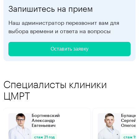
Запишитесь на прием
Наш администратор перезвонит вам для
выбора времени и ответа на вопросы
Оставить заявку
Специалисты клиники
ЦМРТ
Бортневский
Булацки
Александр
Сергей
Евгеньевич
Олегови
стаж 21 год
стаж 19 