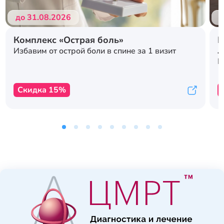
до 31.08.2026
д
Комплекс «Острая боль»
Р
л
Избавим от острой боли в спине за 1 визит
с
К
Скидка 15%