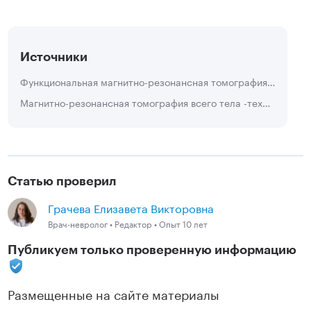
Источники
Функциональная магнитно-резонансная томография. Авторы: Кремнева Е.И., Коновалов Р.Н., Кротенкова М.В., 2011 г.
Магнитно-резонансная томография всего тела -техническая реализация и диагностические применения. Анисимов Н.В., Гуляев М.В., Корецкая С.В., Верхоглазова Е.В., Герус М.А.
Статью проверил
Грачева Елизавета Викторовна
Врач-невролог • Редактор • Опыт 10 лет
Публикуем только проверенную информацию
Размещенные на сайте материалы