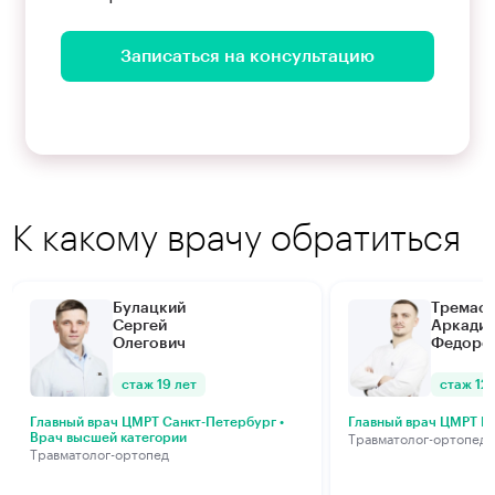
Записаться на консультацию
К какому врачу обратиться
Булацкий
Тремас
Сергей
Аркади
Олегович
Федоро
стаж 19 лет
стаж 12 
Главный врач ЦМРТ Санкт-Петербург •
Главный врач ЦМРТ М
Травматолог-ортопед
Врач высшей категории
Травматолог-ортопед