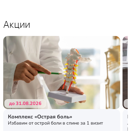
Акции
Подробнее
Подробнее
до 31.08.2026
д
Комплекс «Острая боль»
Р
л
Избавим от острой боли в спине за 1 визит
с
К