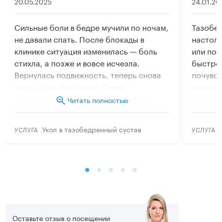
20.05.2025
24.01.20
Сильные боли в бедре мучили по ночам,
Тазобед
не давали спать. После блокады в
настоль
клинике ситуация изменилась — боль
или под
стихла, а позже и вовсе исчезла.
быстро,
Вернулась подвижность, теперь снова
почувст
могу гулять без палки. Очень
уменьши
эффективная процедура, и, главное,
и ходит
Читать полностью
быстрая.
качеств
Укол в тазобедренный сустав
УСЛУГА
УСЛУГА
Оставьте отзыв о посещении