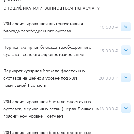
специфику или записаться на услугу
УЗИ ассистированная внутрисуставная
10 500 ₽
блокада тазобедренного сустава
ВДНХ
10 500 ₽
Перикапсулярная блокада тазобедренного
15 000 ₽
сустава после его эндопротезирования
Записаться
ВДНХ
15 000 ₽
Периартикулярная блокада фасеточных
суставов на шейном уровне под УЗИ
20 000 ₽
навигацией 1 сегмент
Записаться
ВДНХ
20 000 ₽
УЗИ ассистированная блокада фасеточных
суставов, медиальных ветви ( нерва Люшка) на
18 000 ₽
поясничном уровне 1 сегмент
Записаться
ВДНХ
18 000 ₽
УЗИ ассистированная блокада фасеточных