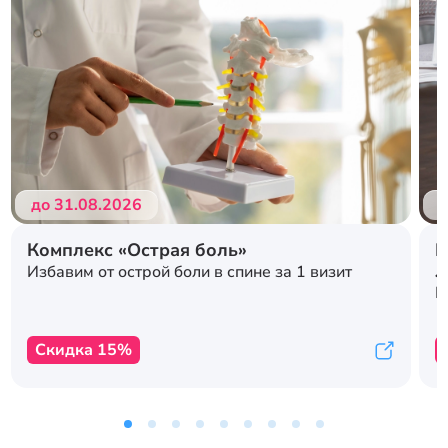
Подробнее
Подробнее
до 31.08.2026
д
Комплекс «Острая боль»
Р
л
Избавим от острой боли в спине за 1 визит
с
К
Скидка 15%