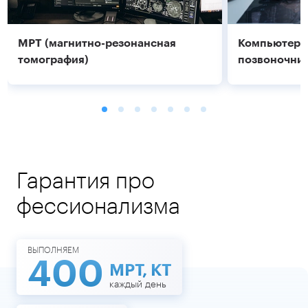
МРТ (магнитно-резонансная
Компьютерн
томография)
позвоночник
Гарантия про
фессионализма
Подробнее
Подробнее
ВЫПОЛНЯЕМ
400
МРТ, КТ
каждый день