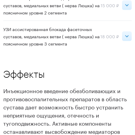
суставов, медиальных ветви ( нерва Люшка) на
15 000 ₽
поясничном уровне 2 сегмента
Записаться
ВДНХ
15 000 ₽
УЗИ ассистированная блокада фасеточных
суставов, медиальных ветви ( нерва Люшка) на
18 000 ₽
поясничном уровне 3 сегмента
Записаться
ВДНХ
18 000 ₽
Эффекты
Записаться
Инъекционное введение обезболивающих и
противовоспалительных препаратов в область
сустава дает возможность быстро устранить
неприятные ощущения, отечность и
тугоподвижность. Активные компоненты
останавливают высвобождение медиаторов