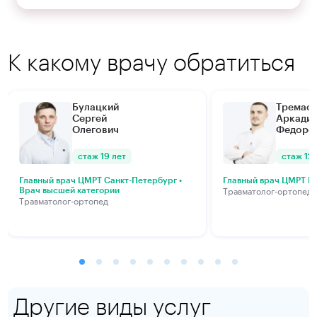
К какому врачу обратиться
Булацкий
Тремас
Сергей
Аркади
Олегович
Федоро
стаж 19 лет
стаж 12 
Главный врач ЦМРТ Санкт-Петербург •
Главный врач ЦМРТ М
Травматолог-ортопед
Врач высшей категории
Травматолог-ортопед
Другие виды услуг