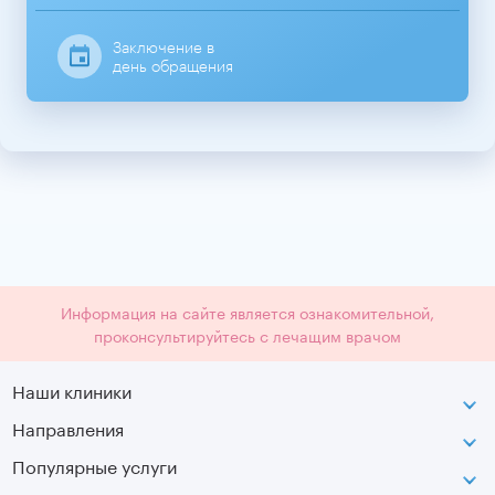
Заключение в
день обращения
Информация на сайте является ознакомительной,
проконсультируйтесь с лечащим врачом
Наши клиники
Направления
ВДНХ
г. Москва, ул. Касаткина, д. 3.
Популярные услуги
Неврология
Сокольники