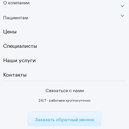
О компании
МРТ
Ортопедия-травматология
г. Москва, ул. Стромынка, д. 11
Лицензия
SVF
Вертебрология
Пациентам
Инфо
Оптическая топография
Остеопатия
Оплата
Цены
УЗИ
Страховые
Плазмотерапия суставов
Специалисты
Первичный прием
Наши услуги
Контакты
Связаться с нами
24/7 - работаем круглосуточно
Заказать обратный звонок