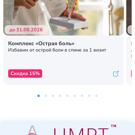
до 31.08.2026
д
Комплекс «Острая боль»
Р
л
Избавим от острой боли в спине за 1 визит
с
К
Скидка 15%