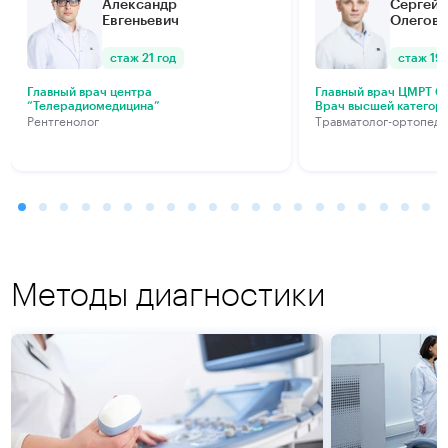
Александр
Сергей
Евгеньевич
Олегови
стаж 21 год
стаж 19 
Главный врач центра
Главный врач ЦМРТ Са
“Телерадиомедицина”
Врач высшей категор
Рентгенолог
Травматолог-ортопед
Методы диагностики