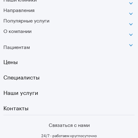
Направления
ВДНХ
г. Москва, ул. Касаткина, д. 3.
Популярные услуги
Неврология
Сокольники
О компании
МРТ
Ортопедия-травматология
г. Москва, ул. Стромынка, д. 11
Лицензия
SVF
Вертебрология
Пациентам
Инфо
Оптическая топография
Остеопатия
Оплата
Цены
УЗИ
Страховые
Плазмотерапия суставов
Специалисты
Первичный прием
Наши услуги
Контакты
Связаться с нами
24/7 - работаем круглосуточно