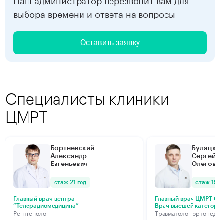
выбора времени и ответа на вопросы
Оставить заявку
Специалисты клиники
ЦМРТ
Бортневский
Булацки
Александр
Сергей
Евгеньевич
Олегови
стаж 21 год
стаж 19 
Главный врач центра
Главный врач ЦМРТ Са
“Телерадиомедицина”
Врач высшей категор
Рентгенолог
Травматолог-ортопед