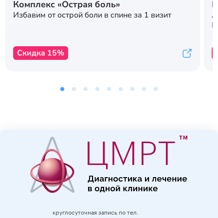
Комплекс «Острая боль»
Р
л
Избавим от острой боли в спине за 1 визит
с
К
Скидка 15%
круглосуточная запись по тел.