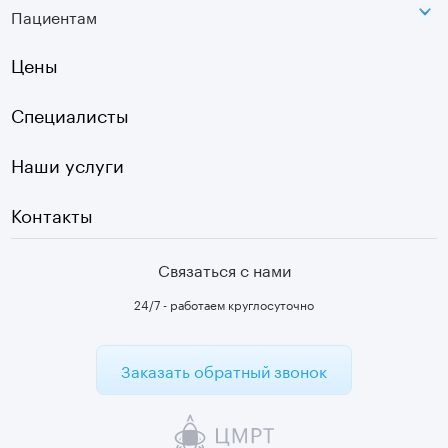
Вертебрология
Пациентам
Инфо
Оптическая топография
Остеопатия
Оплата
Цены
УЗИ
Страховые
Плазмотерапия суставов
Специалисты
Первичный прием
Наши услуги
Контакты
Связаться с нами
24/7 - работаем круглосуточно
Заказать обратный звонок