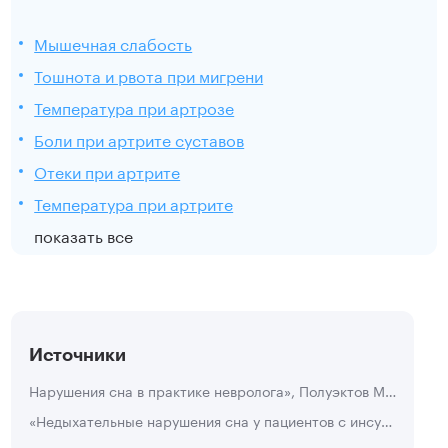
Мышечная слабость
Тошнота и рвота при мигрени
Температура при артрозе
Боли при артрите суставов
Отеки при артрите
Температура при артрите
показать все
Источники
Нарушения сна в практике невролога», Полуэктов М.Г., Неврология, нейропсихиатрия, психосоматика, 2012
«Недыхательные нарушения сна у пациентов с инсультом», Тазартукова А.Д., Трудный пациент, 2018.