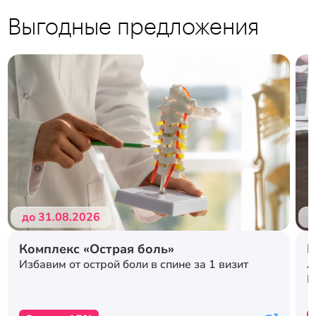
Выгодные предложения
Подробнее
Подробнее
до 31.08.2026
д
Комплекс «Острая боль»
Р
л
Избавим от острой боли в спине за 1 визит
с
К