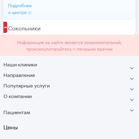
Подробнее
о центре
Сокольники
Информация на сайте является ознакомительной,
проконсультируйтесь с лечащим врачом
Наши клиники
Направления
ВДНХ
г. Москва, ул. Касаткина, д. 3.
Популярные услуги
Неврология
Сокольники
О компании
МРТ
Ортопедия-травматология
г. Москва, ул. Стромынка, д. 11
Лицензия
SVF
Вертебрология
Пациентам
Инфо
Оптическая топография
Остеопатия
Оплата
Цены
УЗИ
Страховые