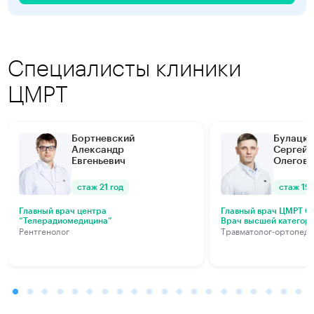
Специалисты клиники
ЦМРТ
Бортневский
Булацки
Александр
Сергей
Евгеньевич
Олегови
стаж 21 год
стаж 19 
Главный врач центра
Главный врач ЦМРТ Са
“Телерадиомедицина”
Врач высшей категор
Рентгенолог
Травматолог-ортопед