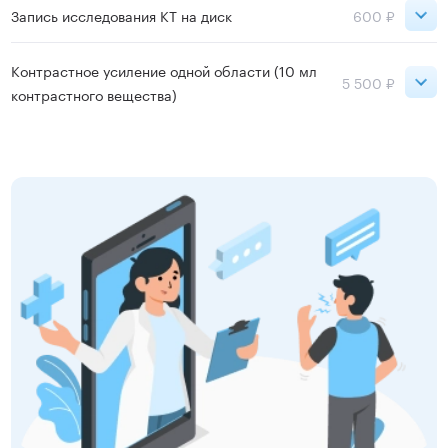
ВДНХ
1 000 ₽
Запись исследования КТ на диск
600 ₽
ВДНХ
600 ₽
Контрастное усиление одной области (10 мл
Записаться
5 500 ₽
контрастного вещества)
Записаться
Сокольники
5 500 ₽
ВДНХ
5 500 ₽
Записаться