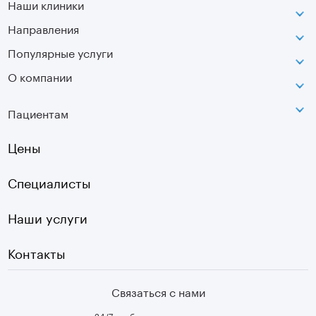
Наши клиники
Направления
ВДНХ
г. Москва, ул. Касаткина, д. 3.
Популярные услуги
Неврология
Сокольники
О компании
МРТ
Ортопедия-травматология
г. Москва, ул. Стромынка, д. 11
Лицензия
SVF
Вертебрология
Пациентам
Инфо
Оптическая топография
Остеопатия
Оплата
Цены
УЗИ
Страховые
Плазмотерапия суставов
Специалисты
Первичный прием
Наши услуги
Контакты
Связаться с нами
24/7 - работаем круглосуточно