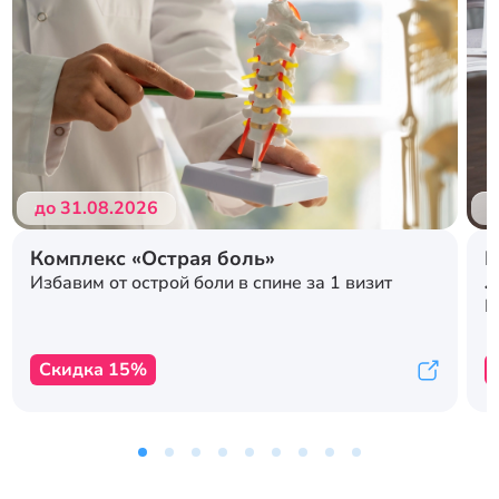
до 31.08.2026
д
Комплекс «Острая боль»
Р
л
Избавим от острой боли в спине за 1 визит
с
К
Скидка 15%