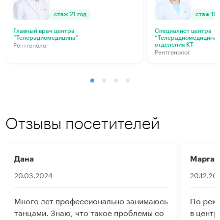
стаж 21 год
стаж 19 
Главный врач центра
Специалист центра
“Телерадиомедицина”
“Телерадиомедицина” 
Рентгенолог
отделения КТ
Рентгенолог
Отзывы посетителей
Дана
Маргар
20.03.2024
20.12.20
Много лет профессионально занимаюсь
По рек
танцами. Знаю, что такое проблемы со
в центр