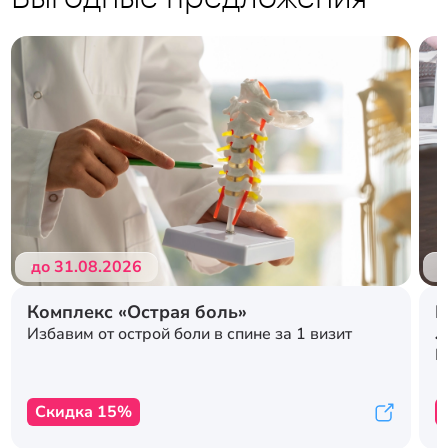
до 31.08.2026
д
Комплекс «Острая боль»
Р
л
Избавим от острой боли в спине за 1 визит
с
К
Скидка 15%