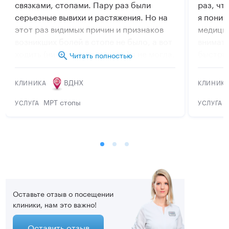
связками, стопами. Пару раз были
раз, чт
серьезные вывихи и растяжения. Но на
я поним
этот раз видимых причин и признаков
медицин
возникших болей в стопе не было, а вот
внимат
ходить (ни то, что танцевать) я не могла.
быстрый
Читать полностью
Появлялась сильная колющая боль.
открыли
Надо было сделать МРТ по
обращат
ВДНХ
КЛИНИКА
КЛИНИК
рекомендации своего врача, у которого
вопрос
уже не первый год наблюдаюсь.
МРТ стопы
УСЛУГА
УСЛУГА
Обратилась в ЦМРТ на ВДНХ. Любая
диагностика проходит без очереди, в
удобное для вас время. Можно сразу
получить снимок с результатом. Очень
удобно. И оказалось, что находится
ЦМРТ на ВДНХ недалеко от моего дома.
Спасибо всем специалистам.
Оставьте отзыв о посещении
клиники, нам это важно!
Оставить отзыв