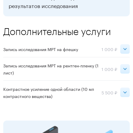
результатов исследования
Записаться
Дополнительные услуги
Запись исследования МРТ на флешку
1 000 ₽
Сокольники
1 000 ₽
Запись исследования МРТ на рентген-пленку (1
1 000 ₽
лист)
ВДНХ
1 000 ₽
Сокольники
1 000 ₽
Контрастное усиление одной области (10 мл
5 500 ₽
Записаться
контрастного вещества)
ВДНХ
1 000 ₽
Сокольники
5 500 ₽
Записаться
ВДНХ
5 500 ₽