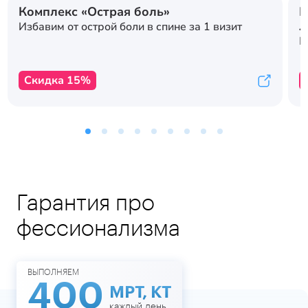
Комплекс «Острая боль»
Р
л
Избавим от острой боли в спине за 1 визит
с
К
Скидка 15%
Гарантия про
фессионализма
ВЫПОЛНЯЕМ
400
МРТ, КТ
каждый день