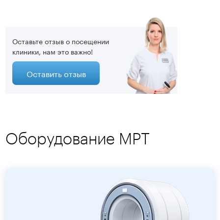
затягив
необхо
Новосл
видно, 
Оставьте отзыв о посещении
оборуд
клиники, нам это важно!
Оставить отзыв
Оборудование МРТ