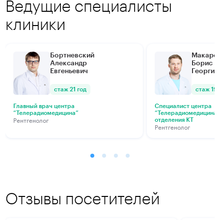
Ведущие специалисты
клиники
Бортневский
Макаре
Александр
Борис
Евгеньевич
Георгие
стаж 21 год
стаж 19 
Главный врач центра
Специалист центра
“Телерадиомедицина”
“Телерадиомедицина” 
Рентгенолог
отделения КТ
Рентгенолог
Отзывы посетителей