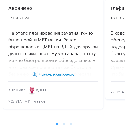
Анонимно
Глафир
17.04.2024
18.03.2
На этапе планирования зачатия нужно
В ходе 
было пройти МРТ матки. Ранее
обследо
обращалась в ЦМРТ на ВДНХ для другой
подозр
диагностики, поэтому уже знала, что тут
было ут
можно быстро пройти обследование. В
характе
этот раз всё прошло так же быстро и
Сразу 
без ненужной нервотрепки. Приехала
чтобы н
Читать полностью
по предварительной записи, сразу
важно с
смогла попасть на томограф. По
центре 
ВДНХ
КЛИНИКА
УСЛУГА
окончании получила необходимые
сразу н
снимки результатов. ЦМРТ на ВДНХ
процеду
МРТ матки
УСЛУГА
рекомендую.
болезне
проще. 
результ