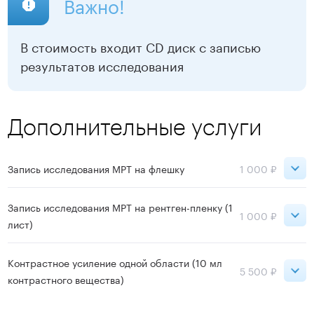
Важно!
ВДНХ
19 900 ₽
10 000 ₽
В стоимость входит CD диск с записью
результатов исследования
Записаться
Дополнительные услуги
Запись исследования МРТ на флешку
1 000 ₽
Сокольники
1 000 ₽
Запись исследования МРТ на рентген-пленку (1
1 000 ₽
лист)
ВДНХ
1 000 ₽
Сокольники
1 000 ₽
Контрастное усиление одной области (10 мл
5 500 ₽
Записаться
контрастного вещества)
ВДНХ
1 000 ₽