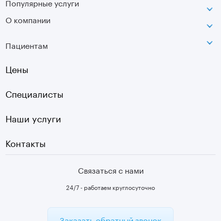
Популярные услуги
Неврология
Сокольники
О компании
МРТ
Ортопедия-травматология
г. Москва, ул. Стромынка, д. 11
Лицензия
SVF
Вертебрология
Пациентам
Инфо
Оптическая топография
Остеопатия
Оплата
Цены
УЗИ
Страховые
Плазмотерапия суставов
Специалисты
Первичный прием
Наши услуги
Контакты
Связаться с нами
24/7 - работаем круглосуточно
Заказать обратный звонок