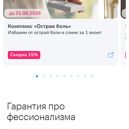
до 31.08.2026
д
Комплекс «Острая боль»
Р
л
Избавим от острой боли в спине за 1 визит
с
К
Скидка 15%
Гарантия про
фессионализма