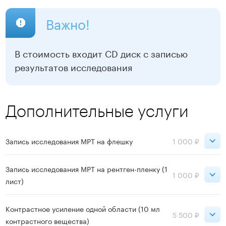
Сокольники
19 900 ₽
10 000 ₽
Важно!
ВДНХ
19 900 ₽
10 000 ₽
В стоимость входит CD диск с записью
результатов исследования
Записаться
Дополнительные услуги
Запись исследования МРТ на флешку
1 000 ₽
Сокольники
1 000 ₽
Запись исследования МРТ на рентген-пленку (1
1 000 ₽
лист)
ВДНХ
1 000 ₽
Сокольники
1 000 ₽
Контрастное усиление одной области (10 мл
5 500 ₽
Записаться
контрастного вещества)