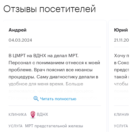
Отзывы посетителей
Андрей
Юрий
04.03.2024
21.11.20
В ЦМРТ на ВДНХ на делал МРТ.
Хочу по
Персонал с пониманием отнесся к моей
в Сокол
проблеме. Врач пояснил все нюансы
предст
процедуры. Саму диагностику делали в
такой п
удобное для меня время. Больше
чтобы к
волновался, чем длился сам процесс.
пониман
По окончании выдали снимки, спасибо
возмож
Читать полностью
персоналу ЦМРТ.
томогр
дополни
ВДНХ
КЛИНИКА
КЛИНИК
в удобн
этого т
МРТ предстательной железы
УСЛУГА
УСЛУГА