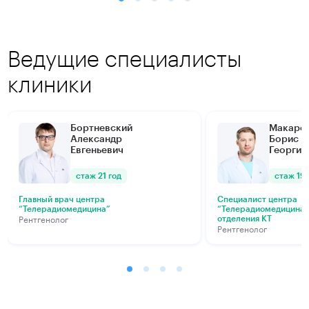
Ведущие специалисты
клиники
Бортневский
Макаре
Александр
Борис
Евгеньевич
Георгие
стаж 21 год
стаж 19 
Главный врач центра
Специалист центра
“Телерадиомедицина”
“Телерадиомедицина” 
Рентгенолог
отделения КТ
Рентгенолог