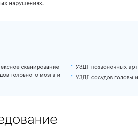
ных нарушениях.
ексное сканирование
УЗДГ позвоночных ар
дов головного мозга и
УЗДГ сосудов головы 
ледование
ы, от состояния которых в том числе зависит