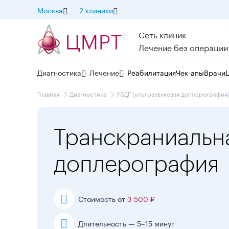
Москва
2 клиники
Сеть клиник
Лечение без операции
Диагностика
Лечение
Реабилитация
Чек-апы
Врачи
Главная
Диагностика
УЗДГ (ультразвуковая доплерография
Транскраниальн
доплерография
Стоимость от
3 500 ₽
Длительность — 5–15 минут