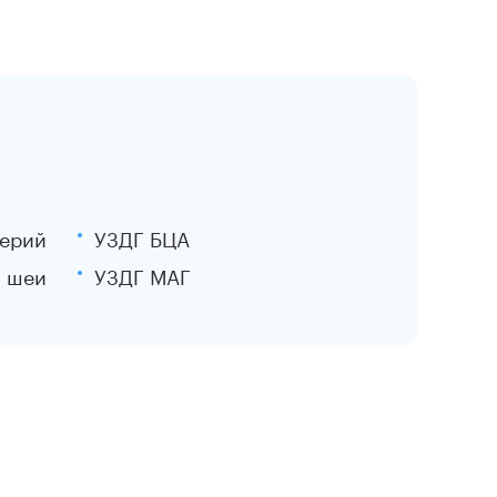
терий
УЗДГ БЦА
и шеи
УЗДГ МАГ