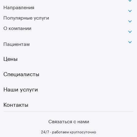
Направления
ВДНХ
г. Москва, ул. Касаткина, д. 3.
Популярные услуги
Неврология
Сокольники
О компании
МРТ
Ортопедия-травматология
г. Москва, ул. Стромынка, д. 11
Лицензия
SVF
Вертебрология
Пациентам
Инфо
Оптическая топография
Остеопатия
Оплата
Цены
УЗИ
Страховые
Плазмотерапия суставов
Специалисты
Первичный прием
Наши услуги
Контакты
Связаться с нами
24/7 - работаем круглосуточно