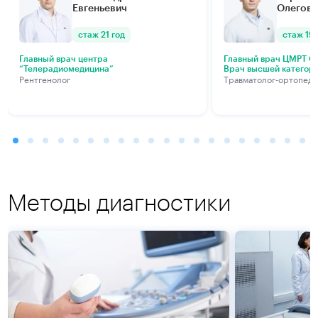
Евгеньевич
Олегови
стаж 21 год
стаж 19 
Главный врач центра
Главный врач ЦМРТ Са
“Телерадиомедицина”
Врач высшей категор
Рентгенолог
Травматолог-ортопед
Методы диагностики