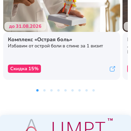
до 31.08.2026
д
Комплекс «Острая боль»
Р
л
Избавим от острой боли в спине за 1 визит
с
К
Скидка 15%