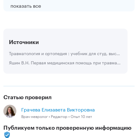
показать все
Источники
Травматология и ортопедия : учебник для студ. высш. учеб, заведений / [Г. М. Кавалерский, Л. Л. Силин, А. В. Гаркави и др.] ; под ред. Г. М. Кава лерского. — 2-е изд., перераб. и доп. — М. : Издательский центр «Академия», 2008. — 624 с
Яшин В.Н. Первая медицинская помощь при травмах и несчастных случаях // Медицинская сестра. 2009. №6.
Статью проверил
Грачева Елизавета Викторовна
Врач-невролог • Редактор • Опыт 10 лет
Публикуем только проверенную информацию