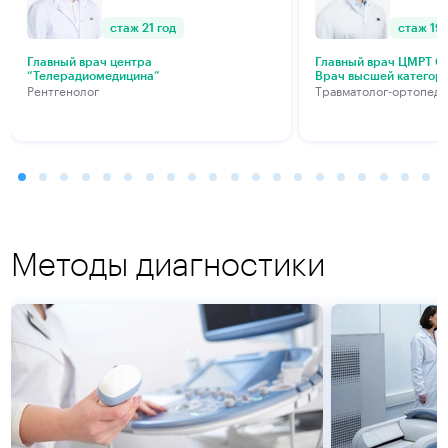
стаж 21 год
стаж 19 
Главный врач центра
Главный врач ЦМРТ Са
“Телерадиомедицина”
Врач высшей категор
Рентгенолог
Травматолог-ортопед
Методы диагностики