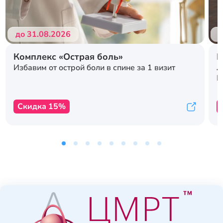
до 31.08.2026
д
Комплекс «Острая боль»
Р
л
Избавим от острой боли в спине за 1 визит
с
К
Скидка 15%