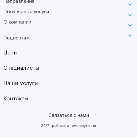
Направления
г. Москва, ул. Касаткина, д. 3.
Популярные услуги
Неврология
Сокольники
О компании
МРТ
Ортопедия-травматология
г. Москва, ул. Стромынка, д. 11
Лицензия
SVF
Вертебрология
Пациентам
Инфо
Оптическая топография
Остеопатия
Оплата
Цены
УЗИ
Страховые
Плазмотерапия суставов
Специалисты
Первичный прием
Наши услуги
Контакты
Связаться с нами
24/7 - работаем круглосуточно