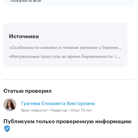
Источники
«Особенности клиники и течения мигрени у беременных», Гафурова М.Р., Курский научно-практический вестник Человек и его здоровье, 2010
«Мигренозные приступы во время беременности: тактика ведения пациенток и приоритеты терапии», Якушева Е.В, Дамулин И.В., Российский медицинский журнал, 2014
Статью проверил
Грачева Елизавета Викторовна
Врач-невролог • Редактор • Опыт 10 лет
Публикуем только проверенную информацию